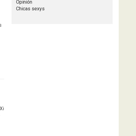
Opinión
Chicas sexys
s
Xi
e