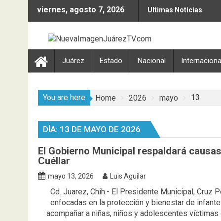
Skip
viernes, agosto 7, 2026
Ultimas Noticias
to
content
Juárez
Estado
Nacional
Internaciona
You are here
13
Home
2026
mayo
DÍA:
13 DE MAYO DE 2026
El Gobierno Municipal respaldará causas
Cuéllar
mayo 13, 2026
Luis Aguilar
Cd. Juarez, Chih.- El Presidente Municipal, Cruz
enfocadas en la protección y bienestar de infante
acompañar a niñas, niños y adolescentes víctimas d