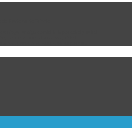
e de Praderas de Oriente
da; niegan arraigo domiciliario por edad y salud
bia y promete mano dura en seguridad
ricanos; pierde ante Venezuela en penales