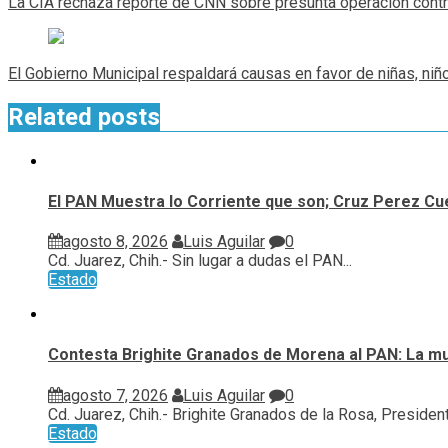
La CIA rechaza reporte de CNN sobre presunta operación contra
entradas
El Gobierno Municipal respaldará causas en favor de niñas, niñ
Related posts
El PAN Muestra lo Corriente que son; Cruz Perez Cue
agosto 8, 2026
Luis Aguilar
0
Cd. Juarez, Chih.- Sin lugar a dudas el PAN...
Estado
Contesta Brighite Granados de Morena al PAN: La m
agosto 7, 2026
Luis Aguilar
0
Cd. Juarez, Chih.- Brighite Granados de la Rosa, Presidenta
Estado