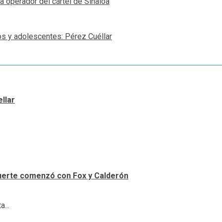
 operador del cártel de Sinaloa
os y adolescentes: Pérez Cuéllar
llar
uerte comenzó con Fox y Calderón
...