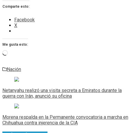
Comparte esto:
Facebook
X
Me gusta esto:
Cargando...
Nación
Navegación
de
Netanyahu realizó una visita secreta a Emiratos durante la
entradas
guerra con Irán, anunció su oficina
Morena respalda en la Permanente convocatoria a marcha en
Chihuahua contra injerencia de la CIA