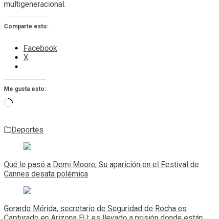
multigeneracional.
Comparte esto:
Facebook
X
Me gusta esto:
Cargando...
Deportes
Navegación
de
Qué le pasó a Demi Moore; Su aparición en el Festival de
entradas
Cannes desata polémica
Gerardo Mérida, secretario de Seguridad de Rocha es
Capturado en Arizona EU; es llevado a prisión donde están