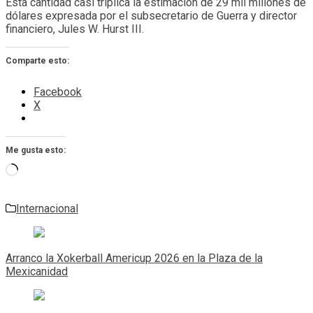
Esta cantidad casi triplica la estimación de 29 mil millones de
dólares expresada por el subsecretario de Guerra y director
financiero, Jules W. Hurst III.
Comparte esto:
Facebook
X
Me gusta esto:
Cargando...
Internacional
Navegación
de
Arranco la Xokerball Americup 2026 en la Plaza de la
entradas
Mexicanidad