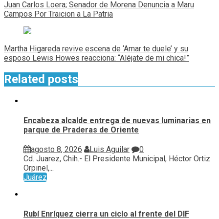
de
Juan Carlos Loera; Senador de Morena Denuncia a Maru
entradas
Campos Por Traicion a La Patria
Martha Higareda revive escena de ‘Amar te duele’ y su
esposo Lewis Howes reacciona: “Aléjate de mi chica!”
Related posts
Encabeza alcalde entrega de nuevas luminarias en
parque de Praderas de Oriente
agosto 8, 2026
Luis Aguilar
0
Cd. Juarez, Chih.- El Presidente Municipal, Héctor Ortiz
Orpinel,...
Juárez
Rubí Enríquez cierra un ciclo al frente del DIF