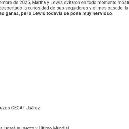
iembre de 2025, Martha y Lewis evitaron en todo momento mostr
a despertado la curiosidad de sus seguidores y el mes pasado, la
s ganas, pero Lewis todavía se pone muy nervioso
.
 Tuzos CECAF Juárez
a jugará su sexto y Ultimo Mundial