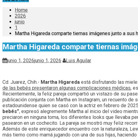
Home
2026
junio
1
Martha Higareda comparte tiernas imágenes junto a sus hi
Martha Higareda comparte tiernas imágen
junio 1, 2026
junio 1, 2026
Luis Aguilar
Cd. Juarez, Chih.-
Martha Higareda
está disfrutando las miel
de las bebés presentaron algunas complicaciones médicas
, e
Recientemente, la feliz pareja compartió un vistazo de su pas
publicación conjunta con Martha en Instagram, un recuento de su
estadounidense quien se casó con la actriz en febrero de 2025
bebés”
, expresó alegremente Martha al inicio del video mient
preciaron en ninguna toma, los diferentes looks que llevaba per
pasearon en un cochecito. La pareja se mostró muy feliz recor
Además de este enriquecedor encuentro con la naturaleza, Lewis
más tierno como mamá jugando con una de sus hijas, haciendo