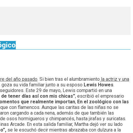
ógico
bre del año pasado
. Si bien tras el alumbramiento
la actriz y una
a goza su vida familiar junto a su esposo
Lewis Howes
.
s seguidores. Este 29 de mayo, Lewis compartió en una
 de tener días así con mis chicas”
, escribió el empresario
s momentos que realmente importan
,
En el zoológico con las
nque con flamencos. Aunque las caritas de las niñas no se
ternaron cargando a cada nena, además de que también las
de osos hormigueros y chimpancés, hasta jirafas y suricatas.
nas Arcade. En esta salida familiar, Martha dejó ver su lado
o”,
se le escuchó decir mientras abrazaba con dulzura a la