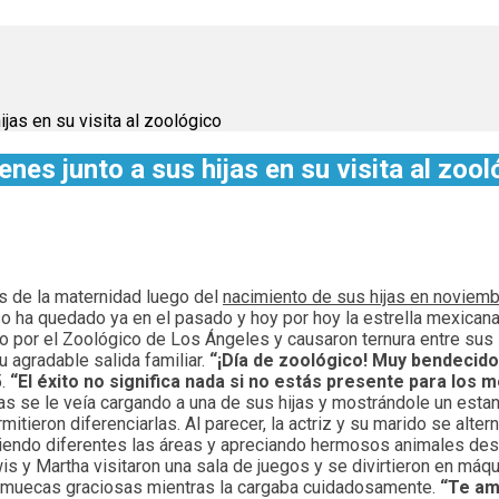
jas en su visita al zoológico
es junto a sus hijas en su visita al zool
es de la maternidad luego del
nacimiento de sus hijas en noviem
so ha quedado ya en el pasado y hoy por hoy la estrella mexican
eo por el Zoológico de Los Ángeles y causaron ternura entre su
 agradable salida familiar.
“¡Día de zoológico! Muy bendecido
.
“El éxito no significa nada si no estás presente para lo
ras se le veía cargando a una de sus hijas y mostrándole un esta
mitieron diferenciarlas. Al parecer, la actriz y su marido se al
riendo diferentes las áreas y apreciando hermosos animales des
 y Martha visitaron una sala de juegos y se divirtieron en máqui
 muecas graciosas mientras la cargaba cuidadosamente.
“Te am