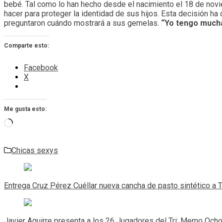
bebé. Tal como lo han hecho desde el nacimiento el 18 de nov
hacer para proteger la identidad de sus hijos. Esta decisión h
preguntaron cuándo mostrará a sus gemelas.
“Yo tengo mucha
Comparte esto:
Facebook
X
Me gusta esto:
Cargando...
Chicas sexys
Navegación
de
Entrega Cruz Pérez Cuéllar nueva cancha de pasto sintético a
entradas
Javier Aguirre presenta a los 26 Jugadores del Tri; Memo Ocho