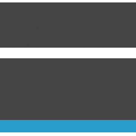
 con un legado de atención, inclusión y esperanza para Ciudad Juá
e comenzó con Fox y Calderón
de EU para reanudar exportación de aguacate
n riesgo de un Genocidio Silencioso
: Cómo va el duelo Liga MX vs MLS tras la jornada 1