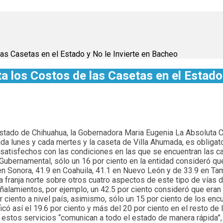
as Casetas en el Estado y No le Invierte en Bacheo
 los Costos de las Casetas en el Estado 
Estado de Chihuahua, la Gobernadora Maria Eugenia La Absoluta Ca
da lunes y cada mertes y la caseta de Villa Ahumada, es obligat
atisfechos con las condiciones en las que se encuentran las ca
Gubernamental, sólo un 16 por ciento en la entidad consideró qu
 en Sonora, 41.9 en Coahuila, 41.1 en Nuevo León y de 33.9 en Tam
a franja norte sobre otros cuatro aspectos de este tipo de vías
eñalamientos, por ejemplo, un 42.5 por ciento consideró que era
r ciento a nivel país, asimismo, sólo un 15 por ciento de los en
có así el 19.6 por ciento y más del 20 por ciento en el resto de 
 estos servicios “comunican a todo el estado de manera rápida”, a