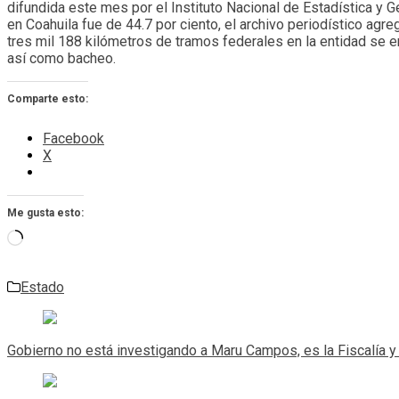
difundida este mes por el Instituto Nacional de Estadística y G
en Coahuila fue de 44.7 por ciento, el archivo periodístico ag
tres mil 188 kilómetros de tramos federales en la entidad se enc
así como bacheo.
Comparte esto:
Facebook
X
Me gusta esto:
Cargando...
Estado
Navegación
de
Gobierno no está investigando a Maru Campos, es la Fiscalía y 
entradas