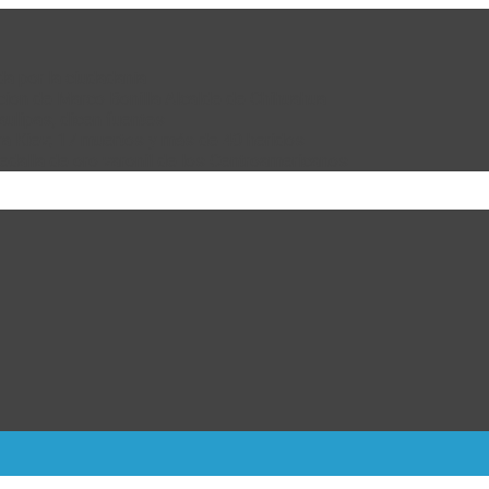
da por la ciudadanía
cion de Marco Bonilla Alcalde de Chihuahua
ulipas, dicen fuentes
ra Kiev; 17 muertos y más de 40 heridos
dalla de oro varonil de los Centroamericanos