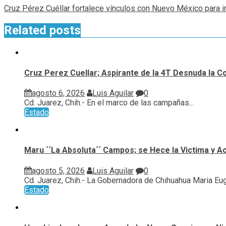
Cruz Pérez Cuéllar fortalece vínculos con Nuevo México para im
Related posts
Cruz Perez Cuellar; Aspirante de la 4T Desnuda la C
agosto 6, 2026
Luis Aguilar
0
Cd. Juarez, Chih.- En el marco de las campañas...
Estado
Maru ´´La Absoluta´´ Campos; se Hece la Victima y A
agosto 5, 2026
Luis Aguilar
0
Cd. Juarez, Chih.- La Gobernadora de Chihuahua Maria Euge
Estado