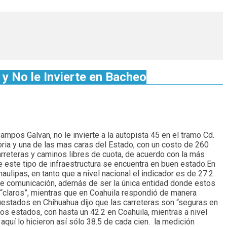
y No le Invierte en Bacheo
mpos Galvan, no le invierte a la autopista 45 en el tramo Cd.
oria y una de las mas caras del Estado, con un costo de 260
rreteras y caminos libres de cuota, de acuerdo con la más
e este tipo de infraestructura se encuentra en buen estado.En
aulipas, en tanto que a nivel nacional el indicador es de 27.2.
 de comunicación, además de ser la única entidad donde estos
n “claros”, mientras que en Coahuila respondió de manera
cuestados en Chihuahua dijo que las carreteras son “seguras en
los estados, con hasta un 42.2 en Coahuila, mientras a nivel
quí lo hicieron así sólo 38.5 de cada cien. la medición