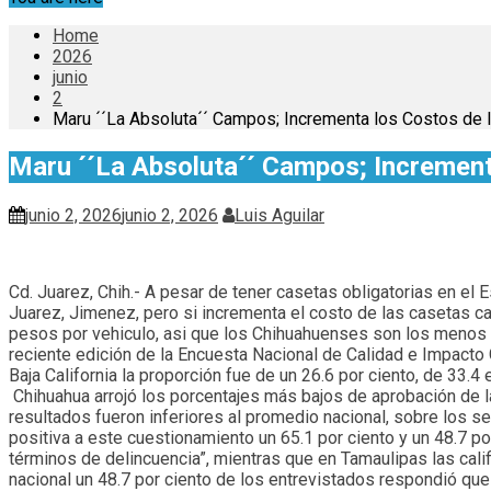
Home
2026
junio
2
Maru ´´La Absoluta´´ Campos; Incrementa los Costos de l
Maru ´´La Absoluta´´ Campos; Incrementa
junio 2, 2026
junio 2, 2026
Luis Aguilar
Cd. Juarez, Chih.- A pesar de tener casetas obligatorias en el 
Juarez, Jimenez, pero si incrementa el costo de las casetas ca
pesos por vehiculo, asi que los Chihuahuenses son los menos s
reciente edición de la Encuesta Nacional de Calidad e Impacto 
Baja California la proporción fue de un 26.6 por ciento, de 33.4
Chihuahua arrojó los porcentajes más bajos de aprobación de l
resultados fueron inferiores al promedio nacional, sobre los s
positiva a este cuestionamiento un 65.1 por ciento y un 48.7 po
términos de delincuencia”, mientras que en Tamaulipas las califi
nacional un 48.7 por ciento de los entrevistados respondió que