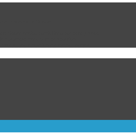
e de Praderas de Oriente
da; niegan arraigo domiciliario por edad y salud
bia y promete mano dura en seguridad
ricanos; pierde ante Venezuela en penales