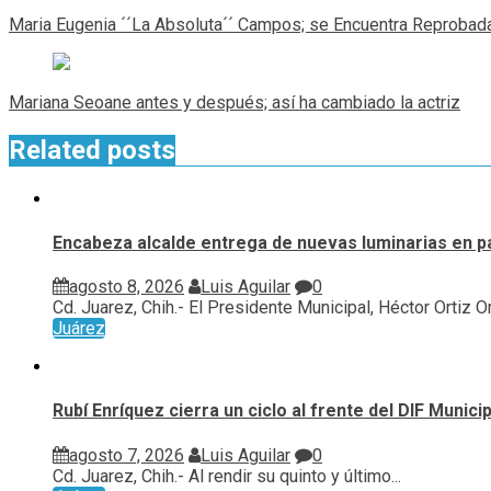
de
Maria Eugenia ´´La Absoluta´´ Campos; se Encuentra Reprobad
entradas
Mariana Seoane antes y después; así ha cambiado la actriz
Related posts
Encabeza alcalde entrega de nuevas luminarias en p
agosto 8, 2026
Luis Aguilar
0
Cd. Juarez, Chih.- El Presidente Municipal, Héctor Ortiz Orp
Juárez
Rubí Enríquez cierra un ciclo al frente del DIF Munic
agosto 7, 2026
Luis Aguilar
0
Cd. Juarez, Chih.- Al rendir su quinto y último...