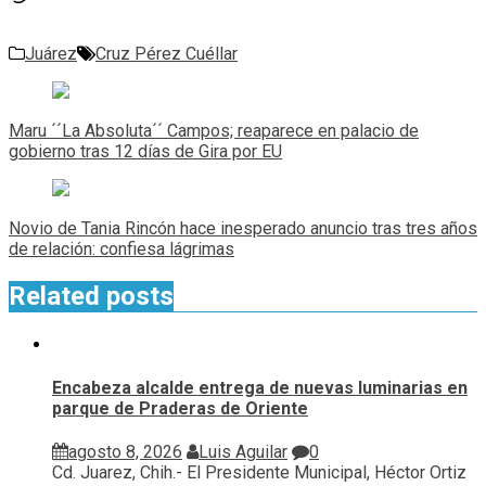
Juárez
Cruz Pérez Cuéllar
Navegación
de
Maru ´´La Absoluta´´ Campos; reaparece en palacio de
entradas
gobierno tras 12 días de Gira por EU
Novio de Tania Rincón hace inesperado anuncio tras tres años
de relación: confiesa lágrimas
Related posts
Encabeza alcalde entrega de nuevas luminarias en
parque de Praderas de Oriente
agosto 8, 2026
Luis Aguilar
0
Cd. Juarez, Chih.- El Presidente Municipal, Héctor Ortiz