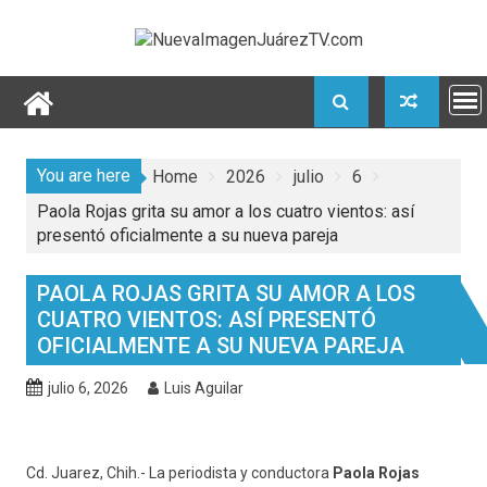
Skip
to
content
You are here
Home
2026
julio
6
Paola Rojas grita su amor a los cuatro vientos: así
presentó oficialmente a su nueva pareja
PAOLA ROJAS GRITA SU AMOR A LOS
CUATRO VIENTOS: ASÍ PRESENTÓ
OFICIALMENTE A SU NUEVA PAREJA
julio 6, 2026
Luis Aguilar
Cd. Juarez, Chih.- La periodista y conductora
Paola Rojas