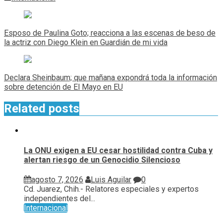
Navegación
de
Esposo de Paulina Goto; reacciona a las escenas de beso de
entradas
la actriz con Diego Klein en Guardián de mi vida
Declara Sheinbaum; que mañana expondrá toda la información
sobre detención de El Mayo en EU
Related posts
La ONU exigen a EU cesar hostilidad contra Cuba y
alertan riesgo de un Genocidio Silencioso
agosto 7, 2026
Luis Aguilar
0
Cd. Juarez, Chih.- Relatores especiales y expertos
independientes del...
Internacional