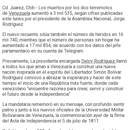
Cd. Juarez, Chih.- Los muertos por los dos terremotos
de
Venezuela
aumentó a ⁠3 mil 535, ​según ⁠cifras publicadas
este lunes por ‌el ‌presidente de la Asamblea Nacional, Jorge ​
Rodríguez.
El nuevo ​recuento ​sitúa también ‌el número de heridos en 16
mil 740, mientras que el número de personas sin ‌hogar ha
aumentado a 17 mil 854, ⁠de acuerdo con los datos ⁠del jefe
parlamentario en su ​cuenta ​de Telegram.
Previamente, La presidenta encargada
Delcy Rodríguez
llamó
a todos los que aman a Venezuela a construir una nueva
nación inspirada en el espíritu del Libertador Simón Bolívar.
Rodríguez convocó a abrazar la esperanza y hacer de este
tiempo el inicio de una República más fuerte, donde cada
venezolano “encuentre razones para creer, servir y construir
el futuro desde la independencia”.
La mandataria rememoró en su mensaje, con profundo sentir
patrio y junto a los nuevos oficiales de la Universidad Militar
Bolivariana de Venezuela, la conmemoración ayer de la firma
del Acta de Independencia el 5 de julio de 1811.