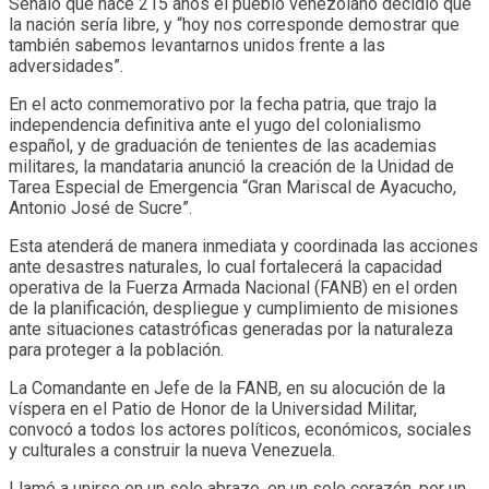
Señaló que hace 215 años el pueblo venezolano decidió que
la nación sería libre, y “hoy nos corresponde demostrar que
también sabemos levantarnos unidos frente a las
adversidades”.
En el acto conmemorativo por la fecha patria, que trajo la
independencia definitiva ante el yugo del colonialismo
español, y de graduación de tenientes de las academias
militares, la mandataria anunció la creación de la Unidad de
Tarea Especial de Emergencia “Gran Mariscal de Ayacucho,
Antonio José de Sucre”.
Esta atenderá de manera inmediata y coordinada las acciones
ante desastres naturales, lo cual fortalecerá la capacidad
operativa de la Fuerza Armada Nacional (FANB) en el orden
de la planificación, despliegue y cumplimiento de misiones
ante situaciones catastróficas generadas por la naturaleza
para proteger a la población.
La Comandante en Jefe de la FANB, en su alocución de la
víspera en el Patio de Honor de la Universidad Militar,
convocó a todos los actores políticos, económicos, sociales
y culturales a construir la nueva Venezuela.
Llamó a unirse en un solo abrazo, en un solo corazón, por un