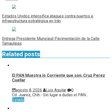
Navegación
de
Estados Unidos intensifica ataques contra puertos e
entradas
infraestructura estratégica en Irán
Entrega Presidente Municipal Pavimentación de la Calle
Tamaulipas
Related posts
El PAN Muestra lo Corriente que son; Cruz Perez
Cuellar
agosto 8, 2026
Luis Aguilar
0
Cd. Juarez, Chih.- Sin lugar a dudas el PAN...
Estado