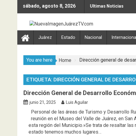
Skip
sábado, agosto 8, 2026
Ultimas Noticias
to
content
Juárez
Estado
Nacional
Internaciona
You are here
Dirección general de desa
Home
ETIQUETA:
DIRECCIÓN GENERAL DE DESARR
Dirección General de Desarrollo Económi
junio 21, 2025
Luis Aguilar
Personal de las áreas de Turismo y Desarrollo Rur
reunión en el Museo del Valle de Juárez, en San
esta región del Municipio.»Se trata de resaltar la
estado tenemos muchos lugares…