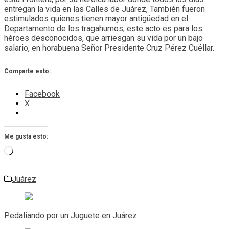
entregan la vida en las Calles de Juárez, También fueron
estimulados quienes tienen mayor antigüedad en el
Departamento de los tragahumos, este acto es para los
héroes desconocidos, que arriesgan su vida por un bajo
salario, en horabuena Señor Presidente Cruz Pérez Cuéllar.
Comparte esto:
Facebook
X
Me gusta esto:
Cargando...
Juárez
Navegación
de
Pedaliando por un Juguete en Juárez
entradas