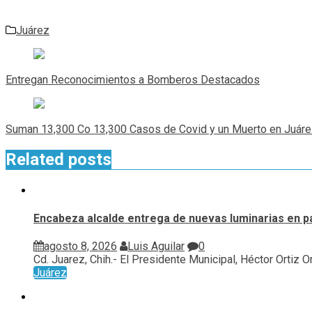
Juárez
Navegación
de
Entregan Reconocimientos a Bomberos Destacados
entradas
Suman 13,300 Co 13,300 Casos de Covid y un Muerto en Juár
Related posts
Encabeza alcalde entrega de nuevas luminarias en p
agosto 8, 2026
Luis Aguilar
0
Cd. Juarez, Chih.- El Presidente Municipal, Héctor Ortiz Orp
Juárez