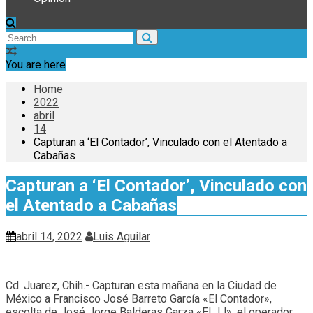
You are here
Home
2022
abril
14
Capturan a ‘El Contador’, Vinculado con el Atentado a
Cabañas
Capturan a ‘El Contador’, Vinculado con
el Atentado a Cabañas
abril 14, 2022
Luis Aguilar
Cd. Juarez, Chih.- Capturan esta mañana en la Ciudad de
México a Francisco José Barreto García «El Contador»,
escolta de José Jorge Balderas Garza «El JJ», el operador