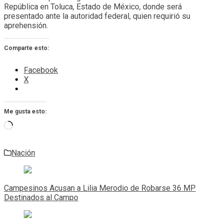
República en Toluca, Estado de México, donde será
presentado ante la autoridad federal, quien requirió su
aprehensión.
Comparte esto:
Facebook
X
Me gusta esto:
Cargando...
Nación
Navegación
de
Campesinos Acusan a Lilia Merodio de Robarse 36 MP
entradas
Destinados al Campo