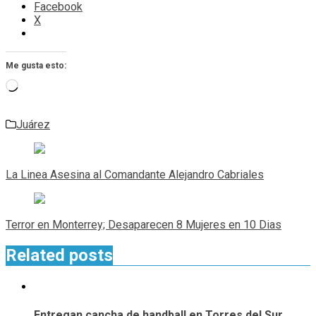
Facebook
X
Me gusta esto:
Cargando...
Juárez
Navegación
de
La Linea Asesina al Comandante Alejandro Cabriales
entradas
Terror en Monterrey; Desaparecen 8 Mujeres en 10 Dias
Related posts
Entregan cancha de handball en Torres del Sur,