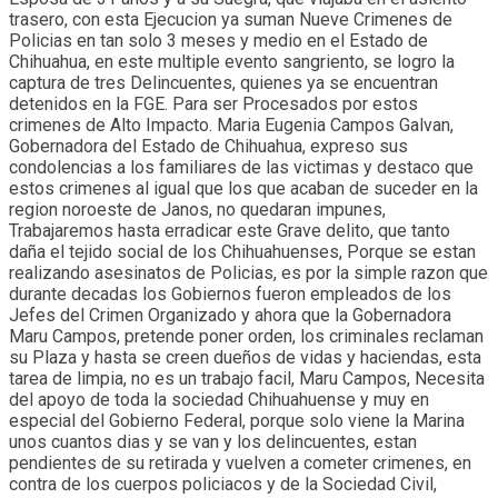
trasero, con esta Ejecucion ya suman Nueve Crimenes de
Policias en tan solo 3 meses y medio en el Estado de
Chihuahua, en este multiple evento sangriento, se logro la
captura de tres Delincuentes, quienes ya se encuentran
detenidos en la FGE. Para ser Procesados por estos
crimenes de Alto Impacto. Maria Eugenia Campos Galvan,
Gobernadora del Estado de Chihuahua, expreso sus
condolencias a los familiares de las victimas y destaco que
estos crimenes al igual que los que acaban de suceder en la
region noroeste de Janos, no quedaran impunes,
Trabajaremos hasta erradicar este Grave delito, que tanto
daña el tejido social de los Chihuahuenses, Porque se estan
realizando asesinatos de Policias, es por la simple razon que
durante decadas los Gobiernos fueron empleados de los
Jefes del Crimen Organizado y ahora que la Gobernadora
Maru Campos, pretende poner orden, los criminales reclaman
su Plaza y hasta se creen dueños de vidas y haciendas, esta
tarea de limpia, no es un trabajo facil, Maru Campos, Necesita
del apoyo de toda la sociedad Chihuahuense y muy en
especial del Gobierno Federal, porque solo viene la Marina
unos cuantos dias y se van y los delincuentes, estan
pendientes de su retirada y vuelven a cometer crimenes, en
contra de los cuerpos policiacos y de la Sociedad Civil,