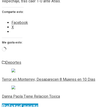
Repechaje, tras caer 1-0 ante Atlas.
Comparte esto:
Facebook
X
Me gusta esto:
Cargando...
Deportes
Navegación
de
Terror en Monterrey; Desaparecen 8 Mujeres en 10 Dias
entradas
Danna Paola Tiene Relacion Toxica
Related posts