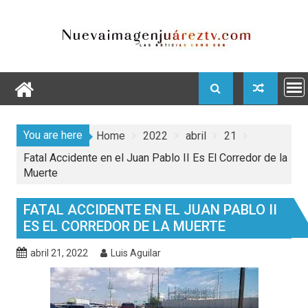
Skip
to
content
You are here
Home
2022
abril
21
Fatal Accidente en el Juan Pablo II Es El Corredor de la
Muerte
FATAL ACCIDENTE EN EL JUAN PABLO II
ES EL CORREDOR DE LA MUERTE
abril 21, 2022
Luis Aguilar