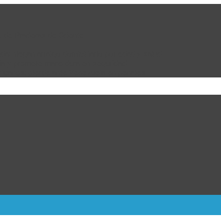
e de Praderas de Oriente
da; niegan arraigo domiciliario por edad y salud
bia y promete mano dura en seguridad
ricanos; pierde ante Venezuela en penales