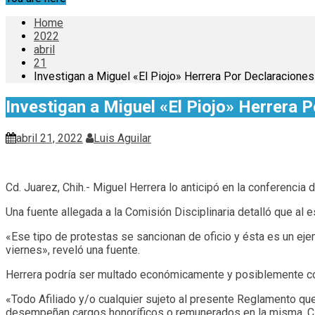
Home
2022
abril
21
Investigan a Miguel «El Piojo» Herrera Por Declaraciones 
Investigan a Miguel «El Piojo» Herrera P
abril 21, 2022
Luis Aguilar
Cd. Juarez, Chih.- Miguel Herrera lo anticipó en la conferencia 
Una fuente allegada a la Comisión Disciplinaria detalló que al e
«Ese tipo de protestas se sancionan de oficio y ésta es un eje
viernes», reveló una fuente.
Herrera podría ser multado económicamente y posiblemente co
«Todo Afiliado y/o cualquier sujeto al presente Reglamento qu
desempeñan cargos honoríficos o remunerados en la misma, Clube