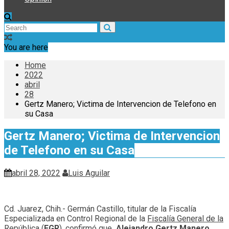
You are here
Home
2022
abril
28
Gertz Manero; Victima de Intervencion de Telefono en
su Casa
Gertz Manero; Victima de Intervencion
de Telefono en su Casa
abril 28, 2022
Luis Aguilar
Cd. Juarez, Chih.- Germán Castillo, titular de la Fiscalía
Especializada en Control Regional de la
Fiscalía General de la
República
(
FGR
), confirmó que
, Alejandro Gertz Manero,