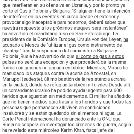
que interfieran en su ofensiva en Ucrania, y por lo pronto ya
corto el Gas a Polonia y Bulgaria, “Si alguien tiene la intención
de interferir en los eventos en curso desde el exterior y
provocar algo inaceptable para nosotros, deberá saber que
nuestra respuesta a los próximos ataques será instantánea”,
ha advertido el mandatario ruso en San Petersburgo. La
presidenta de la Comisión Europea, Ursula von der Leyen,
ha
acusado a Moscú de “utilizar el gas como instrumento de
chantaje”
tras la suspensión del suministro a Bulgaria y
Polonia.
Rusia ha advertido de que
el corte de gas a estos
países no será una excepción
y que procederá de la misma
forma con quienes no paguen en rublos. Mientras, Moscú ha
reanudado los ataques contra la acería de Azovstal, en
Mariupol (sudeste), último bastión de la resistencia ucrania
en la ciudad, donde se refugian también mil civiles.Desde allí,
un comandante ucranio ha pedido ayuda urgente para 600
heridos que aguardan sin medicamentos. El militar ha añadido
que no tienen medios para tratar a los heridos y que todas las
personas que permanecen allí viven en condiciones
insalubres y se están quedando sin alimentos ni agua. La
Corte Penal Internacional ha denunciado ante la ONU que
Rusia no coopera en investigar los crímenes de guerra, según
ha revelado este miércoles Karim Khan, fiscal jefe del