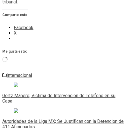
tribunal.
Comparte esto:
Facebook
X
Me gusta esto:
Cargando...
Internacional
Navegación
de
Gertz Manero; Victima de Intervencion de Telefono en su
entradas
Casa
Autoridades de la Liga MX; Se Justifican con la Detencion de
411 Aficionados