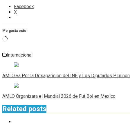
Facebook
X
Me gusta esto:
Cargando...
Internacional
Navegación
de
AMLO va Por la Desaparicion del INE y Los Diputados Plurino
entradas
AMLO Organizara el Mundial 2026 de Fut Bol en Mexico
Related posts