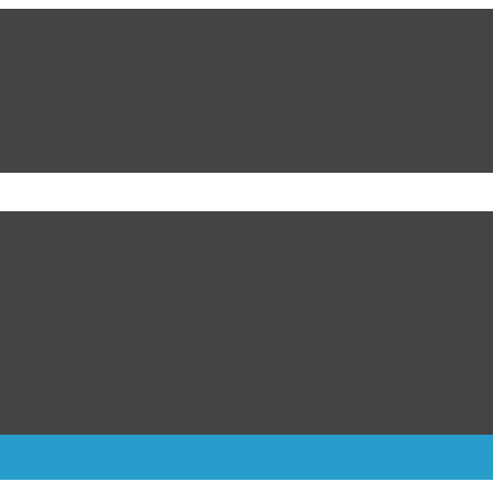
da por la ciudadanía
cion de Marco Bonilla Alcalde de Chihuahua
ulipas, dicen fuentes
ra Kiev; 17 muertos y más de 40 heridos
dalla de oro varonil de los Centroamericanos