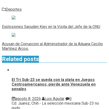
Deportes
Navegación
de
Explosiones Sacuden Kiev en la Visita del Jefe de la ONU
entradas
Acusan de Corrupcion al Administrador de la Aduana Cecilio
Martínez Arcos,
Related posts
El Tri Sub-23 se queda con la plata en Juegos
Centroamericanos; pierde ante Venezuela en
penales
agosto 8, 2026
Luis Aguilar
0
Cd. Juarez, Chih.- La selección mexicana Sub-23 no
pudo...