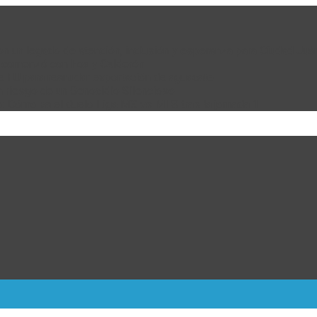
 con un legado de atención, inclusión y esperanza para Ciudad Juá
e comenzó con Fox y Calderón
de EU para reanudar exportación de aguacate
n riesgo de un Genocidio Silencioso
: Cómo va el duelo Liga MX vs MLS tras la jornada 1