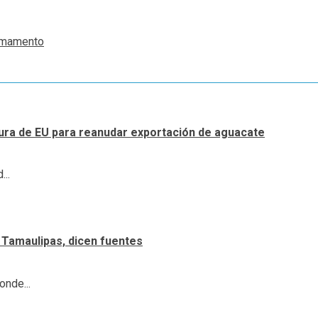
Armamento
tura de EU para reanudar exportación de aguacate
...
 Tamaulipas, dicen fuentes
onde...