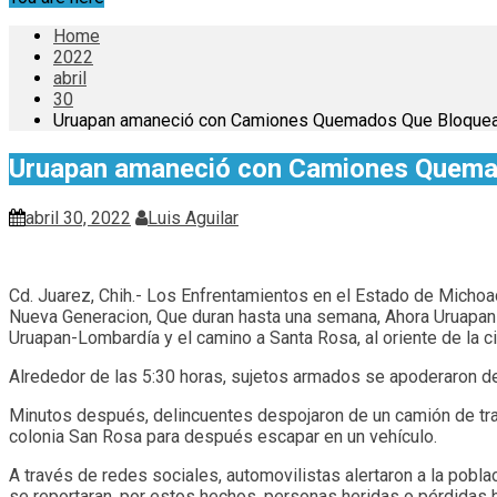
Home
2022
abril
30
Uruapan amaneció con Camiones Quemados Que Bloquearo
Uruapan amaneció con Camiones Quemado
abril 30, 2022
Luis Aguilar
Cd. Juarez, Chih.- Los Enfrentamientos en el Estado de Michoa
Nueva Generacion, Que duran hasta una semana, Ahora Uruapa
Uruapan-Lombardía y el camino a Santa Rosa, al oriente de la c
Alrededor de las 5:30 horas, sujetos armados se apoderaron de
Minutos después, delincuentes despojaron de un camión de trans
colonia San Rosa para después escapar en un vehículo.
A través de redes sociales, automovilistas alertaron a la pobla
se reportaran, por estos hechos, personas heridas o pérdidas