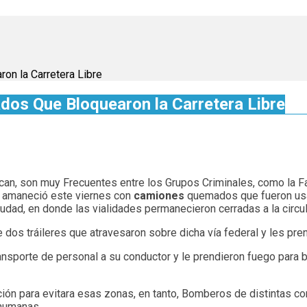
n la Carretera Libre
s Que Bloquearon la Carretera Libre
can, son muy Frecuentes entre los Grupos Criminales, como la Fa
n amaneció este viernes con
camiones
quemados que fueron usado
iudad, en donde las vialidades permanecieron cerradas a la circul
 dos tráileres que atravesaron sobre dicha vía federal y les pr
porte de personal a su conductor y le prendieron fuego para bloq
ción para evitara esas zonas, en tanto, Bomberos de distintas co
 humanas.