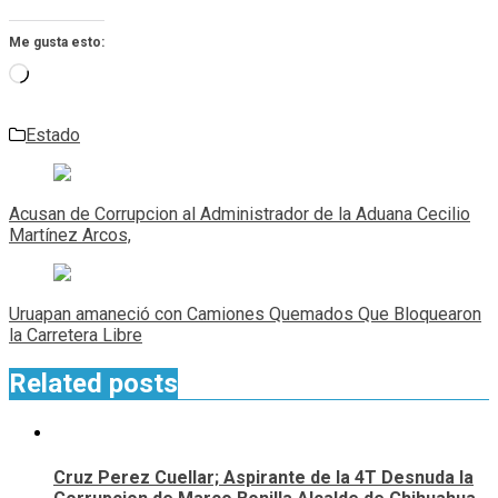
Me gusta esto:
Cargando...
Estado
Navegación
de
Acusan de Corrupcion al Administrador de la Aduana Cecilio
entradas
Martínez Arcos,
Uruapan amaneció con Camiones Quemados Que Bloquearon
la Carretera Libre
Related posts
Cruz Perez Cuellar; Aspirante de la 4T Desnuda la