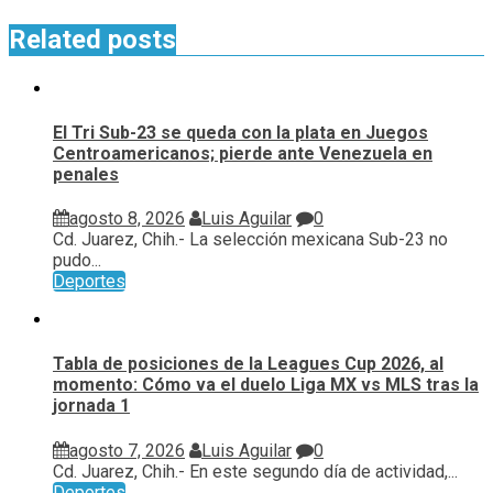
Related posts
El Tri Sub-23 se queda con la plata en Juegos
Centroamericanos; pierde ante Venezuela en
penales
agosto 8, 2026
Luis Aguilar
0
Cd. Juarez, Chih.- La selección mexicana Sub-23 no
pudo...
Deportes
Tabla de posiciones de la Leagues Cup 2026, al
momento: Cómo va el duelo Liga MX vs MLS tras la
jornada 1
agosto 7, 2026
Luis Aguilar
0
Cd. Juarez, Chih.- En este segundo día de actividad,...
Deportes