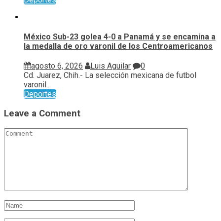
México Sub-23 golea 4-0 a Panamá y se encamina a
la medalla de oro varonil de los Centroamericanos
agosto 6, 2026
Luis Aguilar
0
Cd. Juarez, Chih.- La selección mexicana de futbol
varonil...
Deportes
Leave a Comment