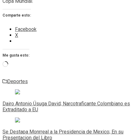
Copa Mundial.
Comparte esto:
Facebook
X
Me gusta esto:
Cargando...
Deportes
Navegación
de
Dairo Antonio Úsuga David; Narcotraficante Colombiano es
entradas
Extraditado a EU
Se Destapa Monrreal a la Presidencia de Mexico; En su
Presentacion del Libro