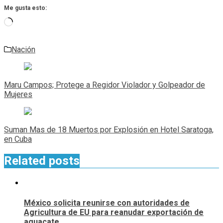
Me gusta esto:
Cargando...
Nación
Navegación
de
Maru Campos; Protege a Regidor Violador y Golpeador de
entradas
Mujeres
Suman Mas de 18 Muertos por Explosión en Hotel Saratoga,
en Cuba
Related posts
México solicita reunirse con autoridades de
Agricultura de EU para reanudar exportación de
aguacate