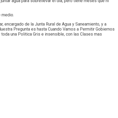
untar agua para sobrellevar el día, pero tiene meses que ni
e medio.
lar, encargado de la Junta Rural de Agua y Saneamiento, y a
o, Nuestra Pregunta es hasta Cuando Vamos a Permitir Gobiernos
oda una Politica Gris e insensible, con las Clases mas