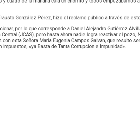
 y cuatro de la mañana caía un chorrito y todos empezábamos a j
Frausto González Pérez, hizo el reclamo público a través de est
ionar, por lo que corresponde a Daniel Alejandro Gutiérrez Alvil
a Central (JCAS), pero hasta ahora nadie logra reactivar el poz
con esta Señora Maria Eugenia Campos Galvan, que resulto ser t
n impuestos, «ya Basta de Tanta Corrupcion e Impunidad».