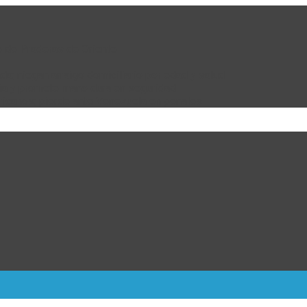
e de Praderas de Oriente
da; niegan arraigo domiciliario por edad y salud
bia y promete mano dura en seguridad
ricanos; pierde ante Venezuela en penales