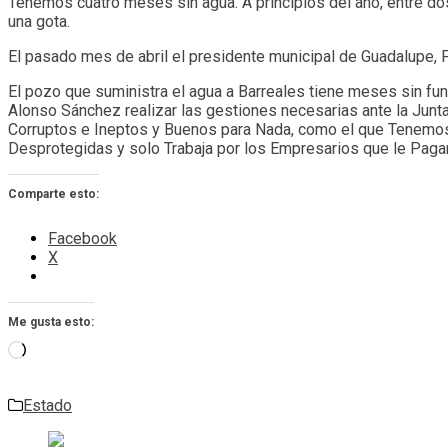
Tenemos cuatro meses sin agua. A principios del año, entre dos
una gota.
El pasado mes de abril el presidente municipal de Guadalupe, 
El pozo que suministra el agua a Barreales tiene meses sin func
Alonso Sánchez realizar las gestiones necesarias ante la Junt
Corruptos e Ineptos y Buenos para Nada, como el que Tenemos 
Desprotegidas y solo Trabaja por los Empresarios que le Paga
Comparte esto:
Facebook
X
Me gusta esto:
Cargando...
Estado
Navegación