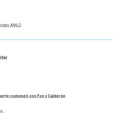
Declaro AMLO
llar
uerte comenzó con Fox y Calderón
...