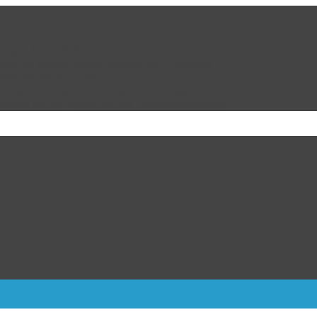
da por la ciudadanía
cion de Marco Bonilla Alcalde de Chihuahua
ulipas, dicen fuentes
ra Kiev; 17 muertos y más de 40 heridos
dalla de oro varonil de los Centroamericanos