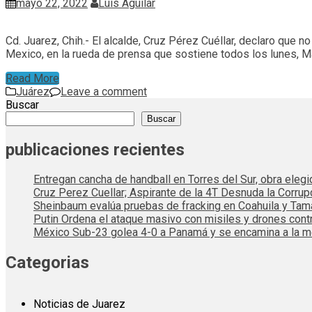
mayo 22, 2022
Luis Aguilar
Cd. Juarez, Chih.- El alcalde, Cruz Pérez Cuéllar, declaro que
Mexico, en la rueda de prensa que sostiene todos los lunes, M
Read More
Juárez
Leave a comment
Buscar
Buscar
publicaciones recientes
Entregan cancha de handball en Torres del Sur, obra elegi
Cruz Perez Cuellar; Aspirante de la 4T Desnuda la Corrup
Sheinbaum evalúa pruebas de fracking en Coahuila y Tama
Putin Ordena el ataque masivo con misiles y drones cont
México Sub-23 golea 4-0 a Panamá y se encamina a la me
Categorias
Noticias de Juarez