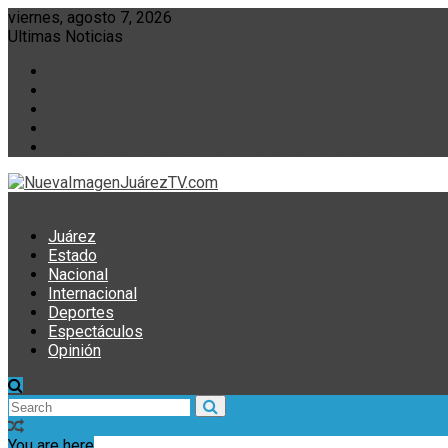
Skip
viernes, agosto 7, 2026
to
Ultimas Noticias
content
Entregan cancha de handball en Torres del Sur, obra elegi
Cruz Perez Cuellar; Aspirante de la 4T Desnuda la Corrup
Sheinbaum evalúa pruebas de fracking en Coahuila y Tama
Putin Ordena el ataque masivo con misiles y drones cont
México Sub-23 golea 4-0 a Panamá y se encamina a la me
Juárez
Estado
Nacional
Internacional
Deportes
Espectáculos
Opinión
You are here