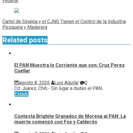
entradas
Federal
Cartel de Sinaloa y el CJNG Tienen el Control de la Industria
Pesquera y Maderera
Related posts
El PAN Muestra lo Corriente que son; Cruz Perez
Cuellar
agosto 8, 2026
Luis Aguilar
0
Cd. Juarez, Chih.- Sin lugar a dudas el PAN...
Estado
Contesta Brighite Granados de Morena al PAN: La
muerte comenzó con Fox y Calderón