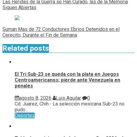
de
Las Heridas de la Guerra se Han Curado, las de la Memoria
entradas
Siguen Abiertas
Suman Mas de 72 Conductores Ebrios Detenidos en el
Cerecito; Durante el Fin de Semana
Related posts
El Tri Sub-23 se queda con la plata en Juegos
Centroamericanos; pierde ante Venezuela en
penales
agosto 8, 2026
Luis Aguilar
0
Cd. Juarez, Chih.- La selección mexicana Sub-23 no
pudo...
Deportes