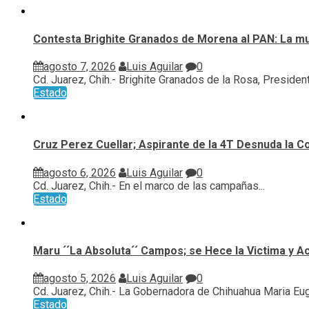
Contesta Brighite Granados de Morena al PAN: La m
agosto 7, 2026
Luis Aguilar
0
Cd. Juarez, Chih.- Brighite Granados de la Rosa, Presidenta
Estado
Cruz Perez Cuellar; Aspirante de la 4T Desnuda la C
agosto 6, 2026
Luis Aguilar
0
Cd. Juarez, Chih.- En el marco de las campañas...
Estado
Maru ´´La Absoluta´´ Campos; se Hece la Victima y A
agosto 5, 2026
Luis Aguilar
0
Cd. Juarez, Chih.- La Gobernadora de Chihuahua Maria Euge
Estado