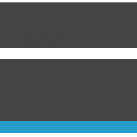
 con un legado de atención, inclusión y esperanza para Ciudad Juá
e comenzó con Fox y Calderón
de EU para reanudar exportación de aguacate
n riesgo de un Genocidio Silencioso
: Cómo va el duelo Liga MX vs MLS tras la jornada 1