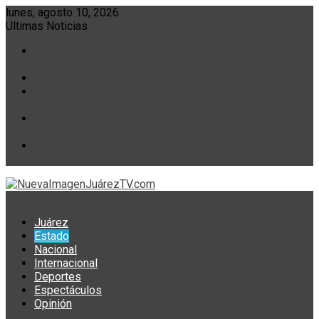
Skip
lunes, agosto 10, 2026
to
Ultimas Noticias
content
Se suma Juárez a Jornada Nacional de Reforestación
con plantación de árboles
Maru La ´´La Absoluta´´ Campos; Vende el Agua a Israel
Comienza hoy Jornada de Reforestación en las 32
entidades del país
Abelardo de la Espriella; Subestimo a la Guerrilla, Ahora
Sufre 2 Atentados en su Primer dia de Gobierno
México obtiene su mejor actuación en Juegos
Centroamericanos con 400 Medallas
Juárez
Estado
Nacional
Internacional
Deportes
Espectáculos
Opinión