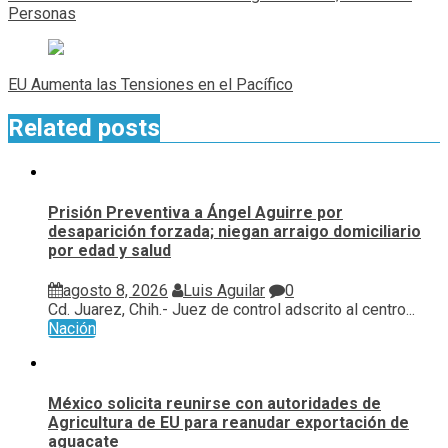
entradas
Personas
EU Aumenta las Tensiones en el Pacífico
Related posts
Prisión Preventiva a Ángel Aguirre por
desaparición forzada; niegan arraigo domiciliario
por edad y salud
agosto 8, 2026
Luis Aguilar
0
Cd. Juarez, Chih.- Juez de control adscrito al centro...
Nación
México solicita reunirse con autoridades de
Agricultura de EU para reanudar exportación de
aguacate