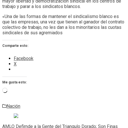
mayor libertad y democratización sindical en los centros de
trabajo y parar a los sindicatos blancos.
«Una de las formas de mantener el sindicalismo blanco es
que las empresas, una vez que tienen al ganador del contrato
colectivo de trabajo, no les dan a los minoritarios las cuotas
sindicales de sus agremiados
Comparte esto:
Facebook
X
Me gusta esto:
Cargando...
Nación
Navegación
de
AMLO Defirnde a la Gente del Triangulo Dorado; Son Finas