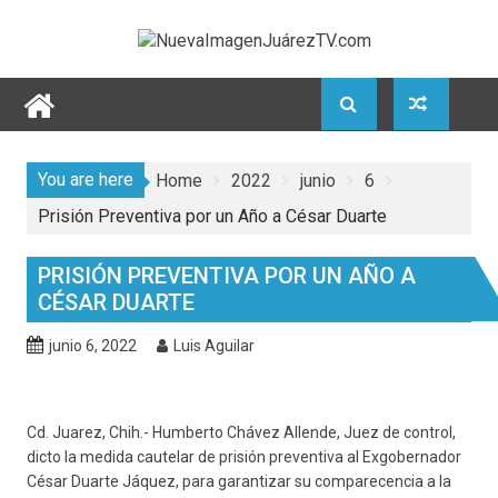
Skip
to
content
You are here
Home
2022
junio
6
Prisión Preventiva por un Año a César Duarte
PRISIÓN PREVENTIVA POR UN AÑO A
CÉSAR DUARTE
junio 6, 2022
Luis Aguilar
Cd. Juarez, Chih.- Humberto Chávez Allende, Juez de control,
dicto la medida cautelar de prisión preventiva al Exgobernador
César Duarte Jáquez, para garantizar su comparecencia a la