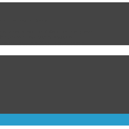
e de Praderas de Oriente
da; niegan arraigo domiciliario por edad y salud
bia y promete mano dura en seguridad
ricanos; pierde ante Venezuela en penales