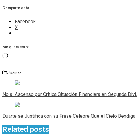
Comparte esto:
Facebook
X
Me gusta esto:
Cargando...
Juárez
Navegación
de
No al Ascenso por Critica Situación Financiera en Segunda Divis
entradas
Duarte se Justifica con su Frase Celebre Que el Cielo Bendiga
Related posts