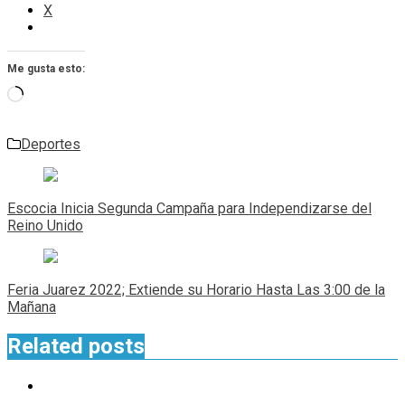
X
Me gusta esto:
Cargando...
Deportes
Navegación
de
Escocia Inicia Segunda Campaña para Independizarse del
entradas
Reino Unido
Feria Juarez 2022; Extiende su Horario Hasta Las 3:00 de la
Mañana
Related posts