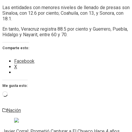
Las entidades con menores niveles de llenado de presas son
Sinaloa, con 12.6 por ciento; Coahuila, con 13, y Sonora, con
18.1.
En tanto, Veracruz registra 88.5 por ciento y Guerrero, Puebla,
Hidalgo y Nayarit, entre 60 y 70.
Comparte esto:
Facebook
X
Me gusta esto:
Cargando...
Nación
Navegación
de
Javier Corral; Prometió Capturar a El Chueco Hace 4 años