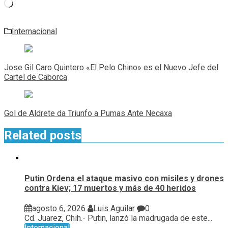
Cargando...
Internacional
Navegación
de
Jose Gil Caro Quintero «El Pelo Chino» es el Nuevo Jefe del
entradas
Cartel de Caborca
Gol de Aldrete da Triunfo a Pumas Ante Necaxa
Related posts
Putin Ordena el ataque masivo con misiles y drones
contra Kiev; 17 muertos y más de 40 heridos
agosto 6, 2026
Luis Aguilar
0
Cd. Juarez, Chih.- Putin, lanzó la madrugada de este...
Internacional