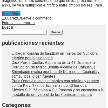
magnitud, estamos considerando que en los próximos 20
años, se va a multiplicar el tráfico entre ambos países. Para…
Read More
Juárez
Leave a comment
Navegación
Entradas anteriores
Buscar
de
Buscar
entradas
publicaciones recientes
Entregan cancha de handball en Torres del Sur, obra
elegida por la ciudadanía
Cruz Perez Cuellar; Aspirante de la 4T Desnuda la
Corrupcion de Marco Bonilla Alcalde de Chihuahua
Sheinbaum evalúa pruebas de fracking en Coahuila y
Tamaulipas, dicen fuentes
Putin Ordena el ataque masivo con misiles y drones
contra Kiev; 17 muertos y más de 40 heridos
México Sub-23 golea 4-0 a Panamá y se encamina a la
medalla de oro varonil de los Centroamericanos
Categorias