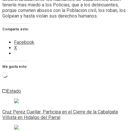
tenerle mas miedo a los Policias, que a los delincuentes,
porque cometen abusos con la Poblacion civil, los roban, los
Golpean y hasta violan sus derechos humanos.
Comparte esto:
Facebook
X
Me gusta esto:
Cargando...
Estado
Navegación
de
Cruz Perez Cuellar; Participa en el Cierre de la Cabalgata
entradas
Villista en Hidalgo del Parral