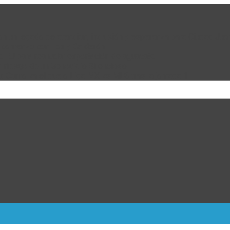
 con un legado de atención, inclusión y esperanza para Ciudad Juá
e comenzó con Fox y Calderón
de EU para reanudar exportación de aguacate
n riesgo de un Genocidio Silencioso
: Cómo va el duelo Liga MX vs MLS tras la jornada 1