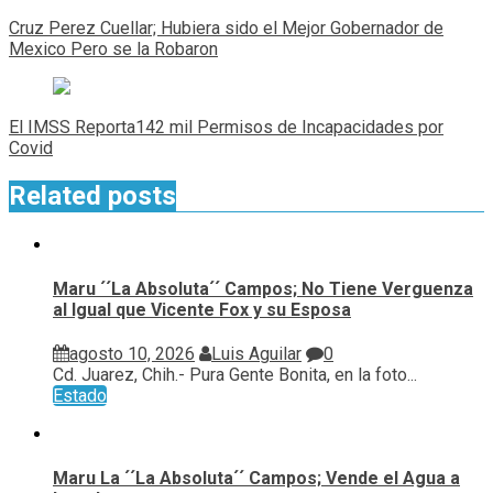
de
Cruz Perez Cuellar; Hubiera sido el Mejor Gobernador de
entradas
Mexico Pero se la Robaron
El IMSS Reporta142 mil Permisos de Incapacidades por
Covid
Related posts
Maru ´´La Absoluta´´ Campos; No Tiene Verguenza
al Igual que Vicente Fox y su Esposa
agosto 10, 2026
Luis Aguilar
0
Cd. Juarez, Chih.- Pura Gente Bonita, en la foto...
Estado
Maru La ´´La Absoluta´´ Campos; Vende el Agua a