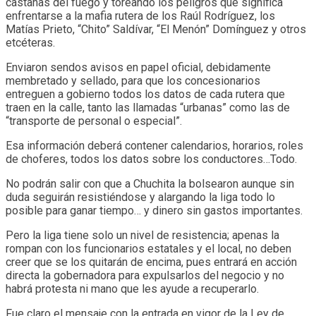
castañas del fuego y toreando los peligros que significa
enfrentarse a la mafia rutera de los Raúl Rodríguez, los
Matías Prieto, “Chito” Saldívar, “El Menón” Domínguez y otros
etcéteras.
Enviaron sendos avisos en papel oficial, debidamente
membretado y sellado, para que los concesionarios
entreguen a gobierno todos los datos de cada rutera que
traen en la calle, tanto las llamadas “urbanas” como las de
“transporte de personal o especial”.
Esa información deberá contener calendarios, horarios, roles
de choferes, todos los datos sobre los conductores…Todo.
No podrán salir con que a Chuchita la bolsearon aunque sin
duda seguirán resistiéndose y alargando la liga todo lo
posible para ganar tiempo… y dinero sin gastos importantes.
Pero la liga tiene solo un nivel de resistencia; apenas la
rompan con los funcionarios estatales y el local, no deben
creer que se los quitarán de encima, pues entrará en acción
directa la gobernadora para expulsarlos del negocio y no
habrá protesta ni mano que les ayude a recuperarlo.
Fue claro el mensaje con la entrada en vigor de la Ley de