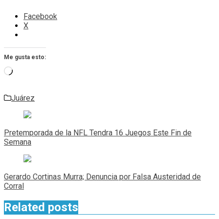
Facebook
X
Me gusta esto:
Cargando...
Juárez
Navegación
de
Pretemporada de la NFL Tendra 16 Juegos Este Fin de
entradas
Semana
Gerardo Cortinas Murra; Denuncia por Falsa Austeridad de
Corral
Related posts