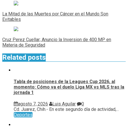
Navegación
de
La Mitad de las Muertes por Cáncer en el Mundo Son
entradas
Evitables
Cruz Perez Cuellar; Anuncio la Inversion de 400 MP en
Materia de Seguridad
Related posts
Tabla de posiciones de la Leagues Cup 2026, al
momento: Cómo va el duelo Liga MX vs MLS tras la
jornada 1
agosto 7, 2026
Luis Aguilar
0
Cd. Juarez, Chih.- En este segundo día de actividad,...
Deportes