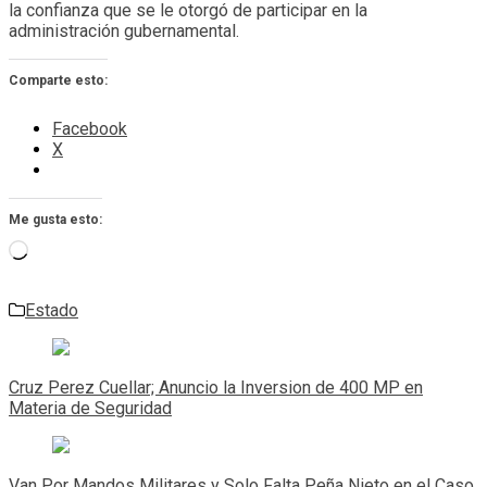
la confianza que se le otorgó de participar en la
administración gubernamental.
Comparte esto:
Facebook
X
Me gusta esto:
Cargando...
Estado
Navegación
de
Cruz Perez Cuellar; Anuncio la Inversion de 400 MP en
entradas
Materia de Seguridad
Van Por Mandos Militares y Solo Falta Peña Nieto en el Caso