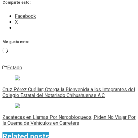
Comparte esto:
Facebook
X
Me gusta esto:
Cargando...
Estado
Navegación
de
Cruz Pérez Cuéllar; Otorga la Bienvenida a los Integrantes del
entradas
Colegio Estatal del Notariado Chihuahuense A.C
Zacatecas en Llamas Por Narcobloqueos; Piden No Viajar Por
la Quema de Vehiculos en Carretera
Related posts