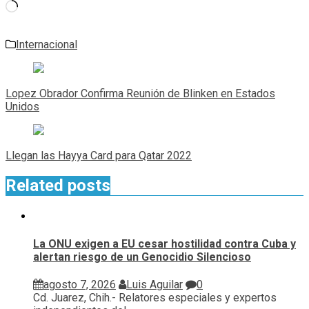
Cargando...
Internacional
Navegación
de
Lopez Obrador Confirma Reunión de Blinken en Estados
entradas
Unidos
Llegan las Hayya Card para Qatar 2022
Related posts
La ONU exigen a EU cesar hostilidad contra Cuba y
alertan riesgo de un Genocidio Silencioso
agosto 7, 2026
Luis Aguilar
0
Cd. Juarez, Chih.- Relatores especiales y expertos